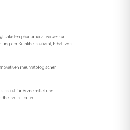
glichkeiten phänomenal verbessert
ung der Krankheitsaktivität, Erhalt von
 innovativen rheumatologischen
nstitut für Arzneimittel und
dheitsministerium.