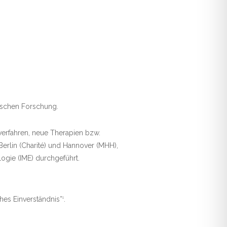
nischen Forschung.
verfahren, neue Therapien bzw.
Berlin (Charité) und Hannover (MHH),
gie (IME) durchgeführt.
ches Einverständnis*
.
1